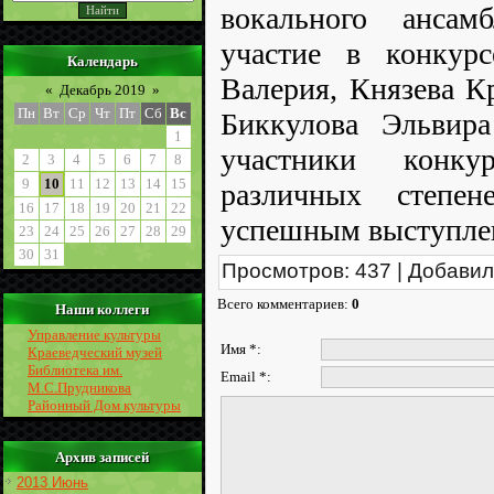
вокального ансам
участие в конкур
Календарь
Валерия, Князева Кр
«
Декабрь 2019
»
Пн
Вт
Ср
Чт
Пт
Сб
Вс
Биккулова Эльвир
1
участники конку
2
3
4
5
6
7
8
9
10
11
12
13
14
15
различных степен
16
17
18
19
20
21
22
успешным выступле
23
24
25
26
27
28
29
30
31
Просмотров
:
437
|
Добавил
Всего комментариев
:
0
Наши коллеги
Управление культуры
Имя *:
Краеведческий музей
Библиотека им.
Email *:
М.С.Прудникова
Районный Дом культуры
Архив записей
2013 Июнь