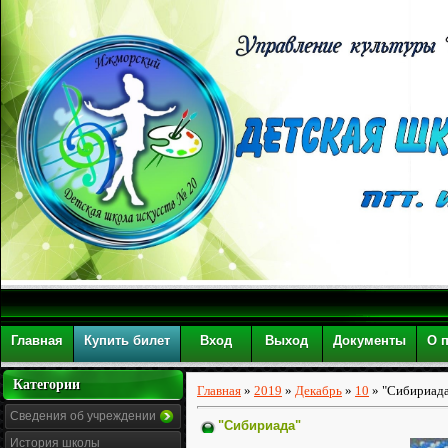
Главная
Купить билет
Вход
Выход
Документы
О 
Категории
Главная
»
2019
»
Декабрь
»
10
» "Сибириад
Сведения об учреждении
"Сибириада"
История школы