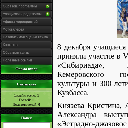
Образов. программы
Учащимся и родителям
Афиша мероприятий
Фотогалерея
Независимая оценка кач-ва
8 декабря учащиеся 
Контакты
Обратная связь
приняли участие в 
Полезные ссылки
«Сибириада», 
Форма входа
Кемеровского гос
культуры и 300-ле
Статистика
Кузбасса.
Онлайн всего:
1
Гостей:
1
Князева Кристина, 
Пользователей:
0
Александра высту
Поиск
«Эстрадно-джаз