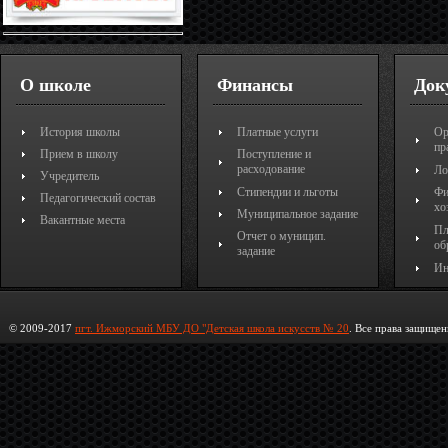
О школе
Финансы
Док
История школы
Платные услуги
Ор
пр
Прием в школу
Поступление и
расходование
Ло
Учредитель
Стипендии и льготы
Фи
Педагогический состав
хо
Муниципальное задание
Вакантные места
Пл
Отчет о муницип.
об
задание
Ин
© 2009-2017
пгт. Ижморский МБУ ДО "Детская школа искусств № 20
. Все права защищен