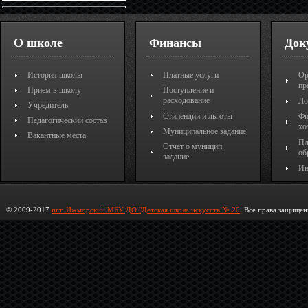
О школе
Финансы
Док
История школы
Платные услуги
Ор
пр
Прием в школу
Поступление и
расходование
Ло
Учредитель
Стипендии и льготы
Фи
Педагогический состав
хо
Муниципальное задание
Вакантные места
Пл
Отчет о муницип.
об
задание
Ин
© 2009-2017
пгт. Ижморский МБУ ДО "Детская школа искусств № 20
. Все права защищен