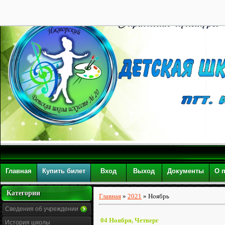
28
Главная
Купить билет
Вход
Выход
Документы
О 
Категории
Главная
»
2021
»
Ноябрь
Сведения об учреждении
04 Ноября, Четверг
История школы