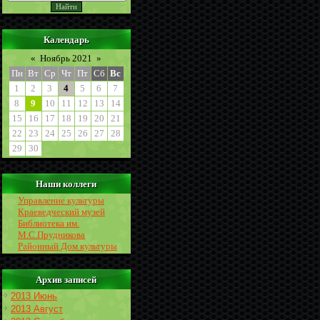
Календарь
«
Ноябрь 2021
»
Пн
Вт
Ср
Чт
Пт
Сб
Вс
1
2
3
4
5
6
7
8
9
10
11
12
13
14
15
16
17
18
19
20
21
22
23
24
25
26
27
28
29
30
Наши коллеги
Управление культуры
Краеведческий музей
Библиотека им.
М.С.Прудникова
Районный Дом культуры
Архив записей
2013 Июнь
2013 Август