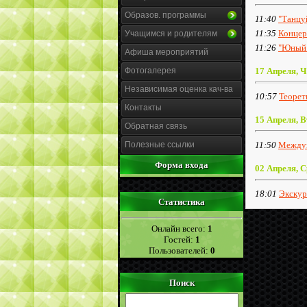
Образов. программы
11:40
"Танцу
11:35
Концер
Учащимся и родителям
11:26
"Юный 
Афиша мероприятий
Фотогалерея
17 Апреля, Ч
Независимая оценка кач-ва
10:57
Теорет
Контакты
15 Апреля, 
Обратная связь
Полезные ссылки
11:50
Междун
Форма входа
02 Апреля, 
18:01
Экскур
Статистика
Онлайн всего:
1
Гостей:
1
Пользователей:
0
Поиск