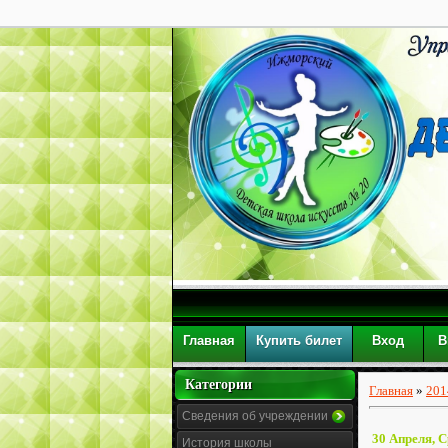
Главная
Купить билет
Вход
В
Категории
Главная
»
201
Сведения об учреждении
30 Апреля, 
История школы