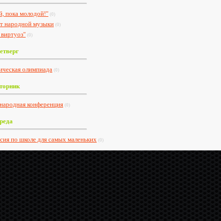
й, пока молодой!"
(0)
т народной музыки
(0)
виртуоз"
(0)
етверг
ическая олимпиада
(0)
Вторник
ародная конференция
(0)
Среда
сия по школе для самых маленьких
(0)