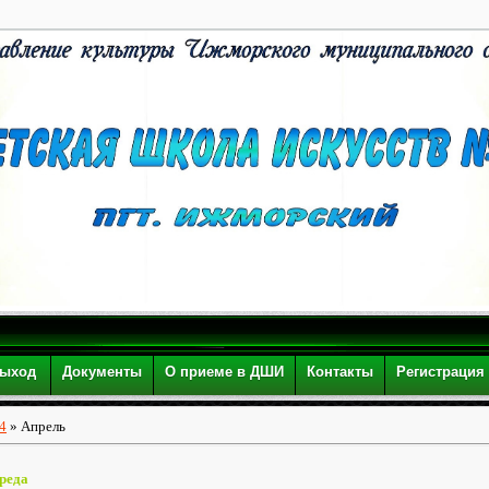
ыход
Документы
О приеме в ДШИ
Контакты
Регистрация
4
»
Апрель
Среда