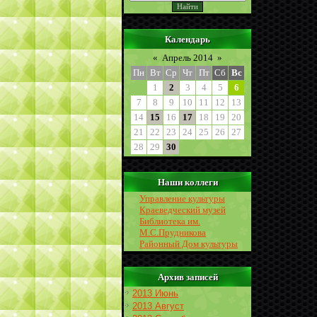
Календарь
«
Апрель 2014
»
Пн
Вт
Ср
Чт
Пт
Сб
Вс
1
2
3
4
5
6
7
8
9
10
11
12
13
14
15
16
17
18
19
20
21
22
23
24
25
26
27
28
29
30
Наши коллеги
Управление культуры
Краеведческий музей
Библиотека им.
М.С.Прудникова
Районный Дом культуры
Архив записей
2013 Июнь
2013 Август