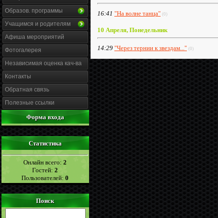
Образов. программы
16:41
"На волне танца"
(0)
Учащимся и родителям
10 Апреля, Понедельник
Афиша мероприятий
14:29
"Через тернии к звездам..."
(0)
Фотогалерея
Независимая оценка кач-ва
Контакты
Обратная связь
Полезные ссылки
Форма входа
Статистика
Онлайн всего:
2
Гостей:
2
Пользователей:
0
Поиск