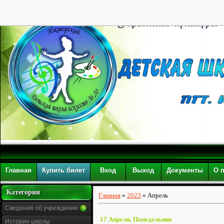
28
Главная
Купить билет
Вход
Выход
Документы
О 
Категории
Главная
»
2023
»
Апрель
Сведения об учреждении
17 Апреля, Понедельник
История школы