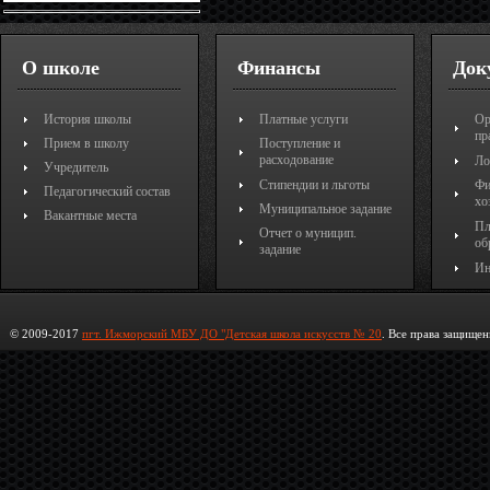
О школе
Финансы
Док
История школы
Платные услуги
Ор
пр
Прием в школу
Поступление и
расходование
Ло
Учредитель
Стипендии и льготы
Фи
Педагогический состав
хо
Муниципальное задание
Вакантные места
Пл
Отчет о муницип.
об
задание
Ин
© 2009-2017
пгт. Ижморский МБУ ДО "Детская школа искусств № 20
. Все права защищен