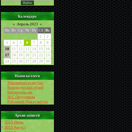
Календарь
«
Апрель 2023
»
Пн
Вт
Ср
Чт
Пт
Сб
Вс
1
2
3
4
5
6
7
8
9
10
11
12
13
14
15
16
17
18
19
20
21
22
23
24
25
26
27
28
29
30
Наши коллеги
Управление культуры
Краеведческий музей
Библиотека им.
М.С.Прудникова
Районный Дом культуры
Архив записей
2013 Июнь
2013 Август