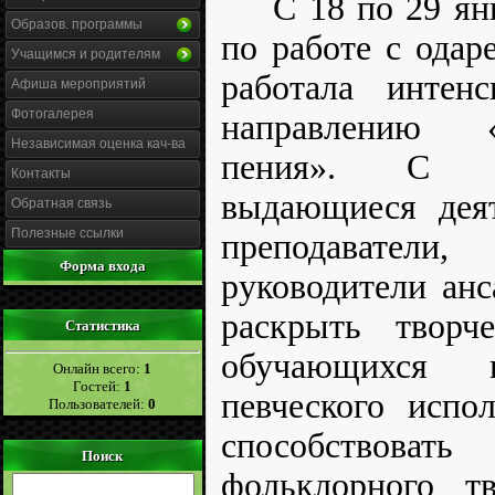
С 18 по 29 ян
Образов. программы
по работе с ода
Учащимся и родителям
работала интен
Афиша мероприятий
Фотогалерея
направлению «
Независимая оценка кач-ва
пения». С ре
Контакты
выдающиеся деят
Обратная связь
Полезные ссылки
преподаватели
Форма входа
руководители ан
раскрыть творч
Статистика
обучающихся 
Онлайн всего:
1
Гостей:
1
певческого испо
Пользователей:
0
способство
Поиск
фольклорного тв