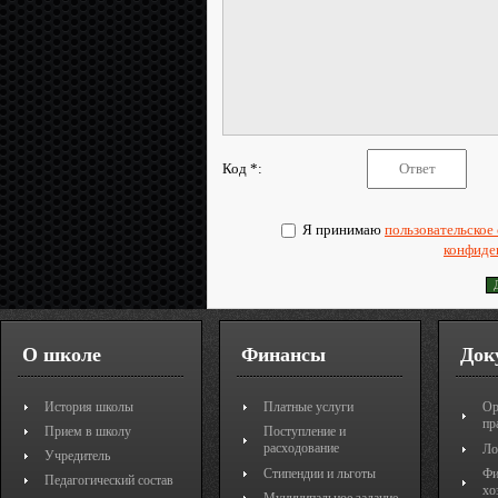
Код *:
Я принимаю
пользовательское
конфиде
О школе
Финансы
Док
История школы
Платные услуги
Ор
пр
Прием в школу
Поступление и
расходование
Ло
Учредитель
Стипендии и льготы
Фи
Педагогический состав
хо