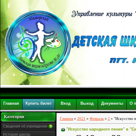
Главная
Купить билет
Вход
Выход
Документы
О 
Категории
Главная
»
2021
»
Февраль
»
2
» "Искусство 
Сведения об учреждении
"Искусство народного пения" в "С
История школы