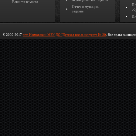
Муниципальное задание
Вакантные места
Пл
Отчет о муницип.
об
задание
Ин
© 2009-2017
пгт. Ижморский МБУ ДО "Детская школа искусств № 20
. Все права защищен