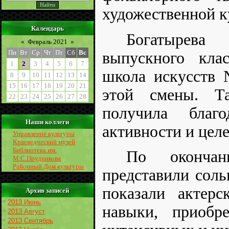
художественной к
Календарь
Богатырева
«
Февраль 2021
»
Пн
Вт
Ср
Чт
Пт
Сб
Вс
выпускного кл
1
2
3
4
5
6
7
школа искусств 
8
9
10
11
12
13
14
15
16
17
18
19
20
21
этой смены. Т
22
23
24
25
26
27
28
получила благо
Наши коллеги
активности и цел
Управление культуры
Краеведческий музей
Библиотека им.
По окончан
М.С.Прудникова
Районный Дом культуры
представили соль
показали актерс
Архив записей
2013 Июнь
навыки, приобр
2013 Август
2013 Сентябрь