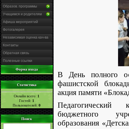
Образов. программы
Учащимся и родителям
Афиша мероприятий
Фотогалерея
Независимая оценка кач-ва
Контакты
Обратная связь
Полезные ссылки
Форма входа
В День полного о
фашистской блокад
Статистика
акция памяти «Блока
Онлайн всего:
1
Гостей:
1
Педагогический к
Пользователей:
0
бюджетного учре
Поиск
образования «Детска