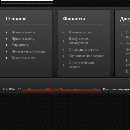
О школе
Финансы
Док
История школы
Платные услуги
Ор
пр
Прием в школу
Поступление и
расходование
Ло
Учредитель
Стипендии и льготы
Фи
Педагогический состав
хо
Муниципальное задание
Вакантные места
Пл
Отчет о муницип.
об
задание
Ин
© 2009-2017
пгт. Ижморский МБУ ДО "Детская школа искусств № 20
. Все права защищен