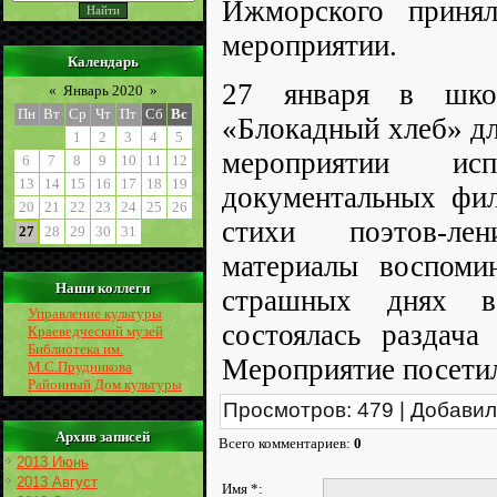
Ижморского приня
мероприятии.
Календарь
27 января в шко
«
Январь 2020
»
Пн
Вт
Ср
Чт
Пт
Сб
Вс
«Блокадный хлеб» дл
1
2
3
4
5
мероприятии ис
6
7
8
9
10
11
12
13
14
15
16
17
18
19
документальных фил
20
21
22
23
24
25
26
стихи поэтов-ле
27
28
29
30
31
материалы воспоми
Наши коллеги
страшных днях в
Управление культуры
состоялась раздача
Краеведческий музей
Библиотека им.
Мероприятие посетил
М.С.Прудникова
Районный Дом культуры
Просмотров
:
479
|
Добавил
Архив записей
Всего комментариев
:
0
2013 Июнь
2013 Август
Имя *: