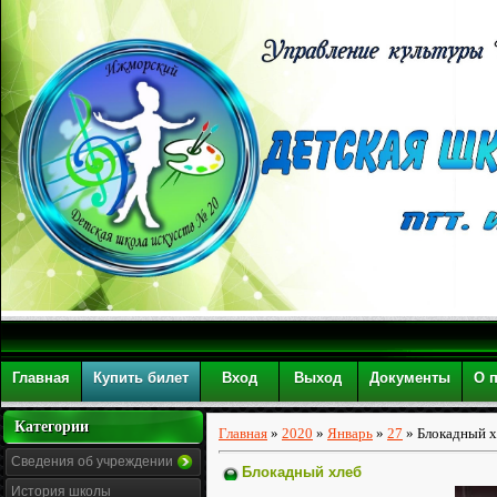
Главная
Купить билет
Вход
Выход
Документы
О 
Категории
Главная
»
2020
»
Январь
»
27
» Блокадный х
Сведения об учреждении
Блокадный хлеб
История школы