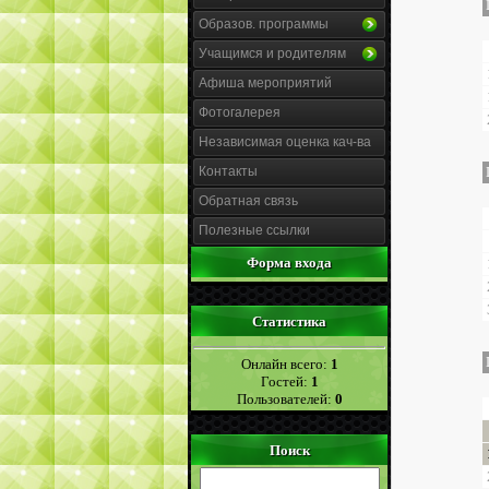
Образов. программы
Учащимся и родителям
Афиша мероприятий
Фотогалерея
Независимая оценка кач-ва
Контакты
Обратная связь
Полезные ссылки
Форма входа
Статистика
Онлайн всего:
1
Гостей:
1
Пользователей:
0
Поиск