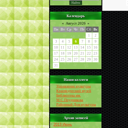
Календарь
«
Август 2026
»
Пн
Вт
Ср
Чт
Пт
Сб
Вс
1
2
3
4
5
6
7
8
9
10
11
12
13
14
15
16
17
18
19
20
21
22
23
24
25
26
27
28
29
30
31
Наши коллеги
Управление культуры
Краеведческий музей
Библиотека им.
М.С.Прудникова
Районный Дом культуры
Архив записей
2013 Июнь