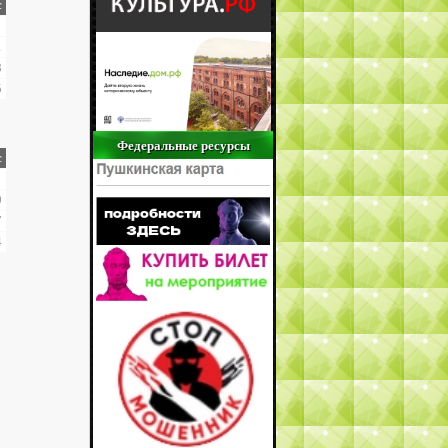
с
1
8
5
Федеральные ресурсы
с
0
7
4