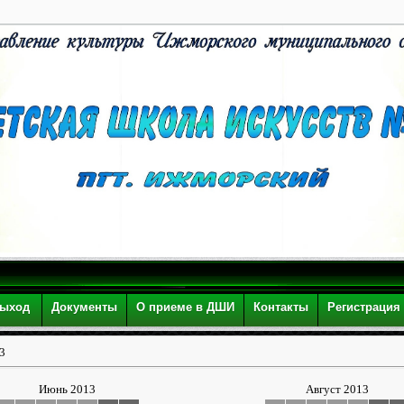
ыход
Документы
О приеме в ДШИ
Контакты
Регистрация
3
Июнь 2013
Август 2013