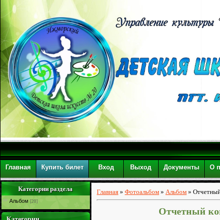
Главная
Купить билет
Вход
Выход
Документы
О 
Категории раздела
Главная
»
Фотоальбом
»
Альбом
» Отчетный
Альбом
[20]
Отчетный кон
Категории