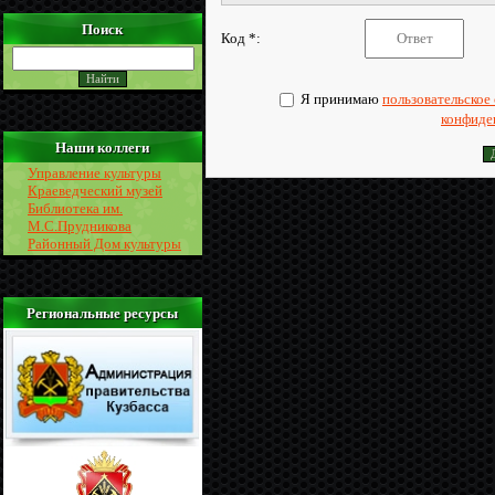
Поиск
Код *:
Я принимаю
пользовательское
конфиде
Наши коллеги
Управление культуры
Краеведческий музей
Библиотека им.
М.С.Прудникова
Районный Дом культуры
Региональные ресурсы