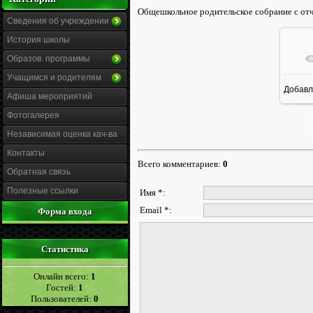
Общешкольное родительское собрание с от
Сведения об учреждении
История школы
Образов. программы
Учащимся и родителям
Добавл
1
Афиша мероприятий
Фотогалерея
Независимая оценка кач-ва
Контакты
Всего комментариев
:
0
Обратная связь
Полезные ссылки
Имя *:
Email *:
Форма входа
Статистика
Онлайн всего:
1
Гостей:
1
Пользователей:
0