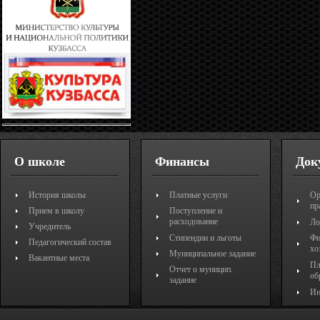
О школе
Финансы
Док
История школы
Платные услуги
Ор
пр
Прием в школу
Поступление и
расходование
Ло
Учредитель
Стипендии и льготы
Фи
Педагогический состав
хо
Муниципальное задание
Вакантные места
Пл
Отчет о муницип.
об
задание
Ин