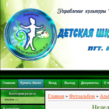
Главная
Купить билет
Вход
Выход
Документы
О 
Категории раздела
Главная
»
Фотоальбом
»
Аль
Альбом
[20]
Недел
Категории