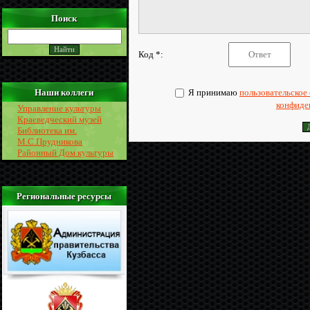
Поиск
Код *:
Я принимаю
пользовательское
Наши коллеги
конфиде
Управление культуры
Краеведческий музей
Библиотека им.
М.С.Прудникова
Районный Дом культуры
Региональные ресурсы