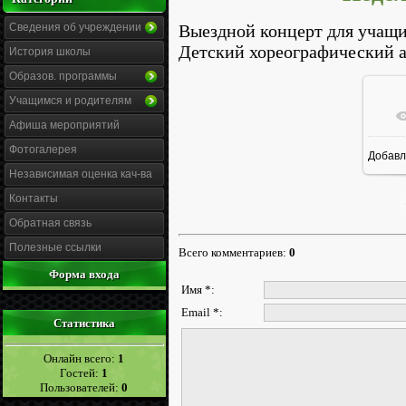
Выездной концерт для учащи
Сведения об учреждении
Детский хореографический ан
История школы
Образов. программы
Учащимся и родителям
Афиша мероприятий
Фотогалерея
Добавл
1
Независимая оценка кач-ва
Контакты
Обратная связь
Полезные ссылки
Всего комментариев
:
0
Форма входа
Имя *:
Email *:
Статистика
Онлайн всего:
1
Гостей:
1
Пользователей:
0