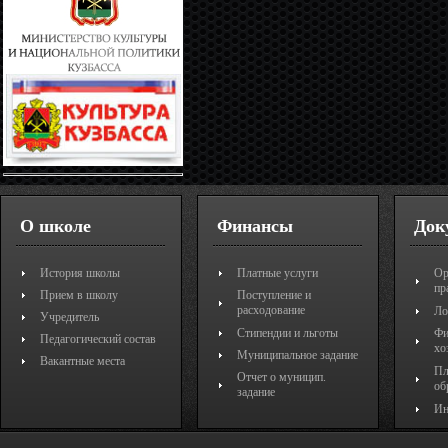
О школе
Финансы
Док
История школы
Платные услуги
Ор
пр
Прием в школу
Поступление и
расходование
Ло
Учредитель
Стипендии и льготы
Фи
Педагогический состав
хо
Муниципальное задание
Вакантные места
Пл
Отчет о муницип.
об
задание
Ин