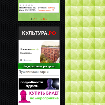
Просмотров:
352
|
Добавил:
admin
|
Дата:
26.10.2023
|
Комментарии (0)
1
2
3
...
7
8
»
Федеральные ресурсы