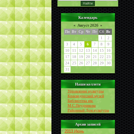
Календарь
«
Август 2026
»
Пн
Вт
Ср
Чт
Пт
Сб
Вс
1
2
3
4
5
6
7
8
9
10
11
12
13
14
15
16
17
18
19
20
21
22
23
24
25
26
27
28
29
30
31
Наши коллеги
Управление культуры
Краеведческий музей
Библиотека им.
М.С.Прудникова
Районный Дом культуры
Архив записей
2013 Июнь