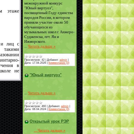
межокружной конкурс
"Юный виртуоз",
м этаже
посвященный Году единства
народов России, в котором
приняли участие около 50
обучающихся из
музыкальных школ г. Анжеро-
Судженска, пгт. Яя и
Ижморского.
 и лиц с
...
Читать дальше »
 такими
разовании
нитарно-
Просмотров:
42
|
Добавил:
admin
|
Дата:
17.04.2026
|
Комментарии (0)
учения в
школе не
"Юный виртуоз"
...
Читать дальше »
Просмотров:
460
|
Добавил:
admin
|
Дата:
08.04.2024
|
Комментарии (0)
Открытый урок РЭР
...
Читать дальше »