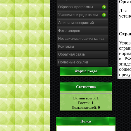
Орга
Образов. программы
Для 
Учащимся и родителям
устан
Афиша мероприятий
Фотогалерея
Охра
Независимая оценка кач-ва
Усло
Контакты
огра
норма
Обратная связь
в РФ"
Полезные ссылки
эпид
обще
Форма входа
преду
Статистика
Онлайн всего:
1
Гостей:
1
Пользователей:
0
Поиск